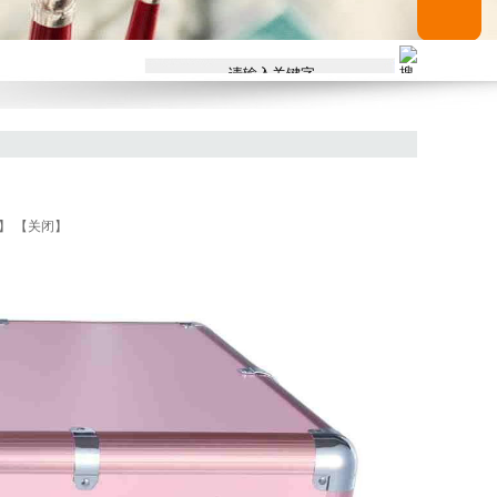
】
【关闭】